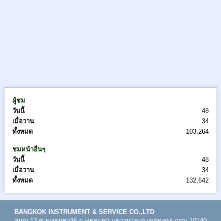
เทปพันสายไฟสีดำเนื้อ PVC
เทปทนความร้อน
เทปโอพีพี OPP ปิดกล่อง
เทปเส้นใยสับปะรด
เทปรัดปากถุง
เทปกันลื่น
ผู้ชม
วันนี้
48
ตัวตัดเทป
เมื่อวาน
34
ทั้งหมด
103,264
กาวแท่ง
ชมหน้าอื่นๆ
กาวเกล็ด
วันนี้
48
เมื่อวาน
34
ปืนยิงกาว
ทั้งหมด
132,642
กาวร้อน
BANGKOK INSTRUMENT & SERVICE CO.,LTD
เสื้อเซฟตี้
สนญ.12 ซ.พุทธบูชา36 ถ.พุทธบูชา แขวงบางมด เขตทุ่งครุ กทม.10140