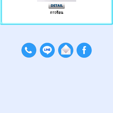
เทปติดพรม
กาวร้อน
กระดาษกาวในตัว
เทปกาวย่น
เทปผ้า
เทปติดเพลท
เทปปกป้องพื้นผิว
เทปลอกสติ๊กเกอร์
เทปตีเส้นพื้น
เทปกั้นเขต
เทปอลูมิเนียม
เทปพันท่อดักท์แอร์